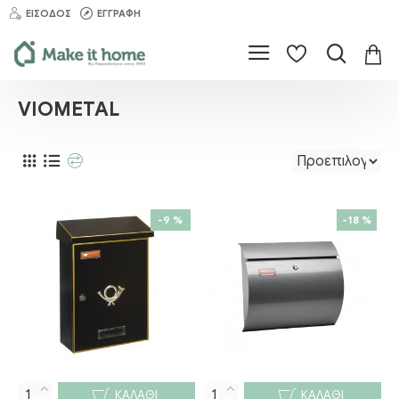
ΕΊΣΟΔΟΣ
ΕΓΓΡΑΦΉ
VIOMETAL
-9 %
-18 %
ΚΑΛΆΘΙ
ΚΑΛΆΘΙ