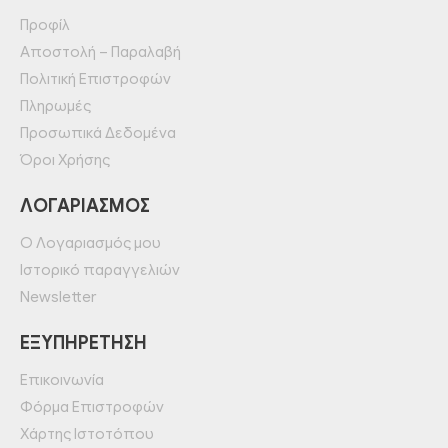
Προφίλ
Αποστολή – Παραλαβή
Πολιτική Επιστροφών
Πληρωμές
Προσωπικά Δεδομένα
Όροι Χρήσης
ΛΟΓΑΡΙΑΣΜΌΣ
Ο Λογαριασμός μου
Ιστορικό παραγγελιών
Newsletter
ΕΞΥΠΗΡΈΤΗΣΗ
Επικοινωνία
Φόρμα Επιστροφών
Χάρτης Ιστοτόπου