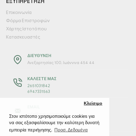
ΕΞΥΠΗΡΈΤΗΣΗ
Επικοινωνία
Φόρμα Επιστροφών
Χάρτης Ιστοτόπου
Κατασκευαστές
ΔΙΕΎΘΥΝΣΗ
Ανεξαρτησίας 100, Ιωάννινα 454 44
ΚΑΛΈΣΤΕ ΜΑΣ
2651031842
6947331563
Κλείσιμο
EMAIL
info@makeithome.gr
Στον ιστότοπο χρησιμοποιούμε cookies για
να σας εξασφαλίσουμε την καλύτερη δυνατή
εμπειρία περιήγησης.
Προσ. Δεδομένα