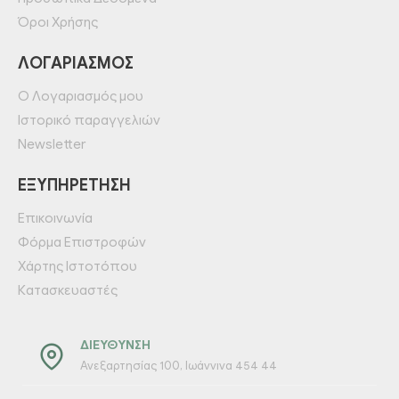
Όροι Χρήσης
ΛΟΓΑΡΙΑΣΜΌΣ
Ο Λογαριασμός μου
Ιστορικό παραγγελιών
Newsletter
ΕΞΥΠΗΡΈΤΗΣΗ
Επικοινωνία
Φόρμα Επιστροφών
Χάρτης Ιστοτόπου
Κατασκευαστές
ΔΙΕΎΘΥΝΣΗ
Ανεξαρτησίας 100, Ιωάννινα 454 44