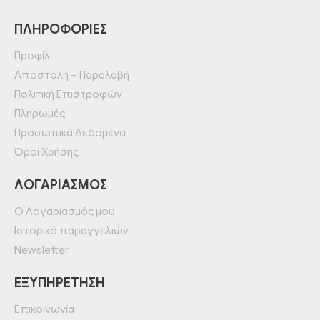
ΠΛΗΡΟΦΟΡΊΕΣ
Προφίλ
Αποστολή – Παραλαβή
Πολιτική Επιστροφών
Πληρωμές
Προσωπικά Δεδομένα
Όροι Χρήσης
ΛΟΓΑΡΙΑΣΜΌΣ
Ο Λογαριασμός μου
Ιστορικό παραγγελιών
Newsletter
ΕΞΥΠΗΡΈΤΗΣΗ
Επικοινωνία