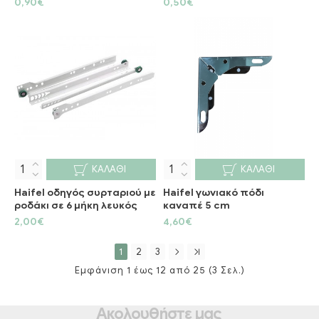
0,90€
0,50€
ΚΑΛΆΘΙ
ΚΑΛΆΘΙ
Haifel οδηγός συρταριού με
Haifel γωνιακό πόδι
ροδάκι σε 6 μήκη λευκός
καναπέ 5 cm
2,00€
4,60€
1
2
3
Εμφάνιση 1 έως 12 από 25 (3 Σελ.)
Ακολουθήστε μας