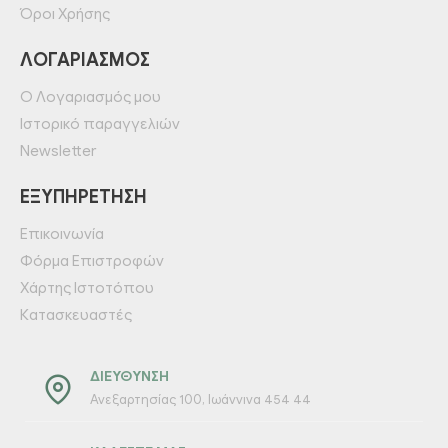
Όροι Χρήσης
ΛΟΓΑΡΙΑΣΜΌΣ
Ο Λογαριασμός μου
Ιστορικό παραγγελιών
Newsletter
ΕΞΥΠΗΡΈΤΗΣΗ
Επικοινωνία
Φόρμα Επιστροφών
Χάρτης Ιστοτόπου
Κατασκευαστές
ΔΙΕΎΘΥΝΣΗ
Ανεξαρτησίας 100, Ιωάννινα 454 44