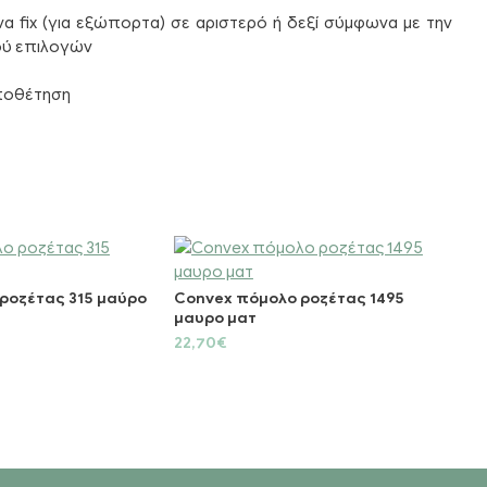
να fix (για εξώπορτα) σε αριστερό ή δεξί σύμφωνα με την
ού επιλογών
οποθέτηση
ροζέτας 315 μαύρο
Convex πόμολο ροζέτας 1495
Ζωγ
μαυρο ματ
Μαύ
22,70€
22,