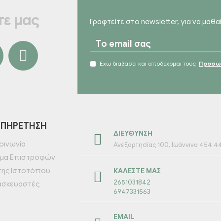
ε μας
Γραφτείτε στο newsletter, για να μαθ
Έχω διαβάσει και αποδέχομαι τους
Προσωπ
ΥΠΗΡΈΤΗΣΗ
ΔΙΕΎΘΥΝΣΗ
οινωνία
Ανεξαρτησίας 100, Ιωάννινα 454 4
μα Επιστροφών
της Ιστοτόπου
ΚΑΛΈΣΤΕ ΜΑΣ
2651031842
ασκευαστές
6947331563
EMAIL