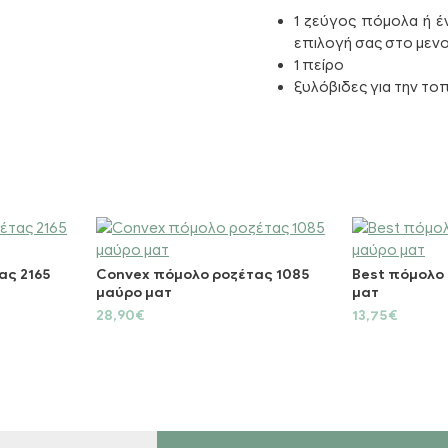
1 ζεύγος πόμολα ή έ
επιλογή σας στο μεν
1 πείρο
ξυλόβιδες για την τ
ας 2165
Convex πόμολο ροζέτας 1085
Best πόμολο 
μαύρο ματ
ματ
28,90€
13,75€