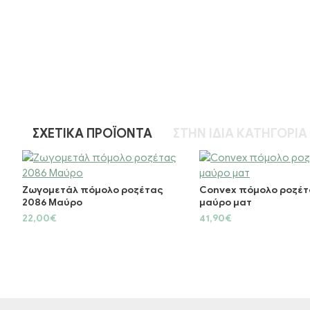
ΣΧΕΤΙΚΆ ΠΡΟΪΌΝΤΑ
ΣΤΗΝ ΊΔΙΑ ΚΑΤΗΓΟΡΊΑ
Ζωγομετάλ πόμολο ροζέτας
Convex πόμολο ροζέτ
2086 Μαύρο
μαύρο ματ
22,00€
41,90€