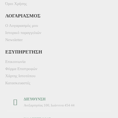
Όροι Χρήσης
ΛΟΓΑΡΙΑΣΜΌΣ
Ο Λογαριασμός μου
Ιστορικό παραγγελιών
Newsletter
ΕΞΥΠΗΡΈΤΗΣΗ
Επικοινωνία
Φόρμα Επιστροφών
Χάρτης Ιστοτόπου
Κατασκευαστές
ΔΙΕΎΘΥΝΣΗ
Ανεξαρτησίας 100, Ιωάννινα 454 44