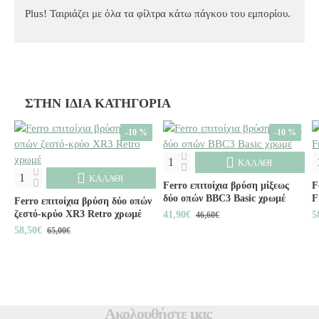
Plus! Ταιριάζει με όλα τα φίλτρα κάτω πάγκου του εμπορίου.
ΣΤΗΝ ΊΔΙΑ ΚΑΤΗΓΟΡΊΑ
-10 %
-10 %
ΚΑΛΆΘΙ
ΚΑΛΆΘΙ
Ferro επιτοίχια βρύση μίξεως
F
δύο οπών BBC3 Basic χρωμέ
F
Ferro επιτοίχια βρύση δύο οπών
ζεστό-κρύο XR3 Retro χρωμέ
41,90€
5
46,60€
58,50€
65,00€
Ακολουθήστε μας