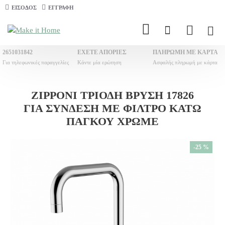
ΕΊΣΟΔΟΣ
ΕΓΓΡΑΦΉ
2651031842
ΈΧΕΤΕ ΑΠΟΡΊΕΣ
ΠΛΗΡΩΜΉ ΜΕ ΚΆΡΤΑ
Για τηλεφωνικές παραγγελίες
Κάντε μία ερώτηση
Ασφαλής πληρωμή με κάρτα
ZIPPONI ΤΡΊΟΔΗ ΒΡΎΣΗ 17826
ΓΙΑ ΣΎΝΔΕΣΗ ΜΕ ΦΊΛΤΡΟ ΚΆΤΩ
ΠΆΓΚΟΥ ΧΡΩΜΈ
-25 %