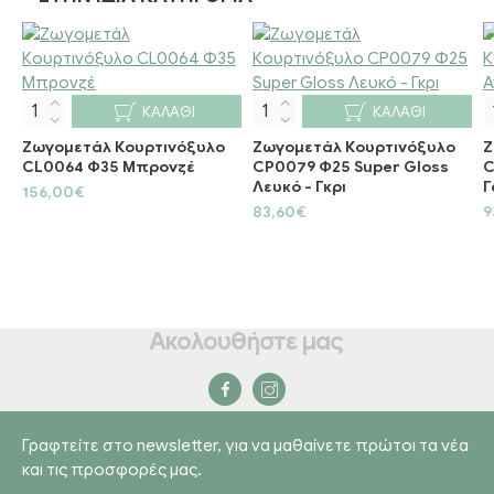
ΚΑΛΆΘΙ
ΚΑΛΆΘΙ
Ζωγομετάλ Κουρτινόξυλο
Ζωγομετάλ Κουρτινόξυλο
Ζ
CL0064 Φ35 Μπρονζέ
CP0079 Φ25 Super Gloss
C
Λευκό - Γκρι
Γ
156,00€
83,60€
9
Ακολουθήστε μας
Γραφτείτε στο newsletter, για να μαθαίνετε πρώτοι τα νέα
και τις προσφορές μας.