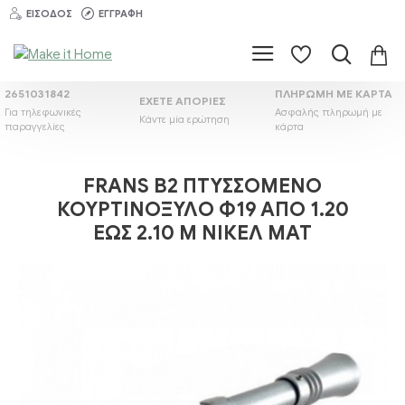
ΕΊΣΟΔΟΣ
ΕΓΓΡΑΦΉ
2651031842
ΠΛΗΡΩΜΉ ΜΕ ΚΆΡΤΑ
ΈΧΕΤΕ ΑΠΟΡΊΕΣ
Για τηλεφωνικές
Ασφαλής πληρωμή με
Κάντε μία ερώτηση
παραγγελίες
κάρτα
FRANS Β2 ΠΤΥΣΣΌΜΕΝΟ
ΚΟΥΡΤΙΝΌΞΥΛΟ Φ19 ΑΠΌ 1.20
ΈΩΣ 2.10 M ΝΊΚΕΛ ΜΑΤ