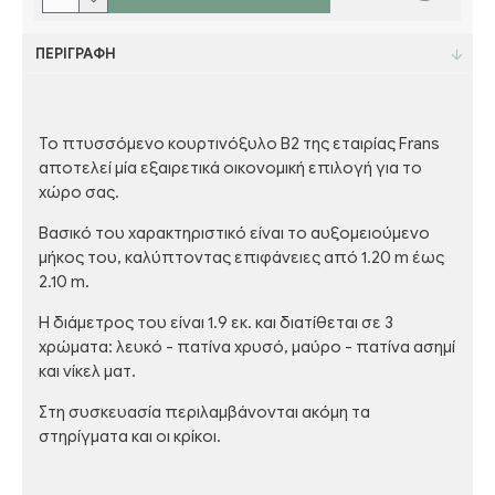
ΠΕΡΙΓΡΑΦΉ
Το πτυσσόμενο κουρτινόξυλο Β2 της εταιρίας Frans
αποτελεί μία εξαιρετικά οικονομική επιλογή για το
χώρο σας.
Βασικό του χαρακτηριστικό είναι το αυξομειούμενο
μήκος του, καλύπτοντας επιφάνειες από 1.20 m έως
2.10 m.
Η διάμετρος του είναι 1.9 εκ. και διατίθεται σε 3
χρώματα: λευκό - πατίνα χρυσό, μαύρο - πατίνα ασημί
και νίκελ ματ.
Στη συσκευασία περιλαμβάνονται ακόμη τα
στηρίγματα και οι κρίκοι.