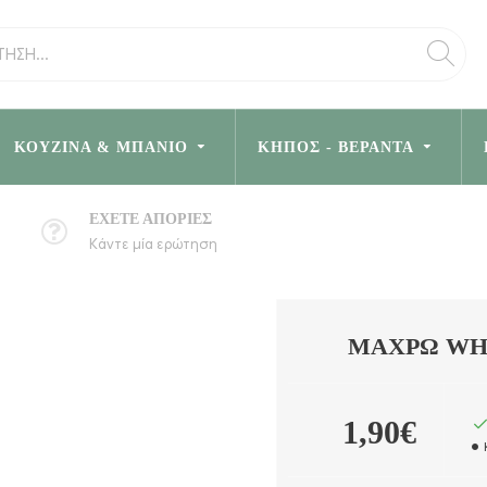
ΚΟΥΖΊΝΑ & ΜΠΆΝΙΟ
ΚΉΠΟΣ - ΒΕΡΆΝΤΑ
ΈΧΕΤΕ ΑΠΟΡΊΕΣ
Κάντε μία ερώτηση
ΜΑΧΡΏ WHI
1,90€