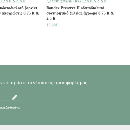
υδατοδιαλυτό βερνίκι
Bondex Preserve II υδατοδιαλυτό
Eco 
9 αποχρώσεις 0.75 lt &
συντηρητικό ξυλείας άχρωμο 0.75 lt &
μονω
2.5 lt
1 lt, 
13,60€
11,1
αίνετε πρώτοι τα νέα και τις προσφορές μας.
κά Δεδομένα