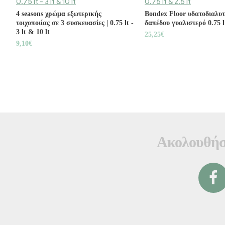
4 seasons χρώμα εξωτερικής
Bondex Floor υδατοδιαλυτ
τοιχοποιίας σε 3 συσκευασίες | 0.75 lt -
δαπέδου γυαλιστερό 0.75 lt
3 lt & 10 lt
25,25€
9,10€
Ακολουθήσ