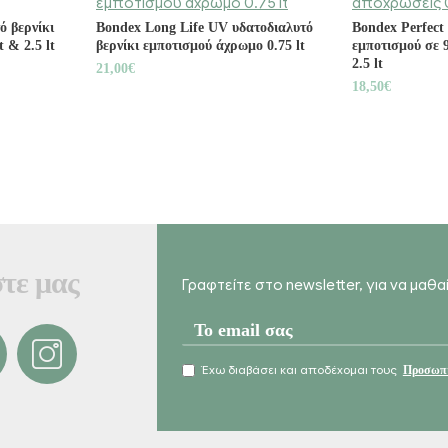
ό βερνίκι
Bondex Long Life UV υδατοδιαλυτό
Bondex Perfect 
 & 2.5 lt
βερνίκι εμποτισμού άχρωμο 0.75 lt
εμποτισμού σε 
2.5 lt
21,00€
18,50€
τε μας
Γραφτείτε στο newsletter, για να μαθ
Έχω διαβάσει και αποδέχομαι τους
Προσωπι