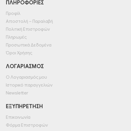
ΠΛΗΡΟΦΟΡΊΕΣ
Προφίλ
Αποστολή – Παραλαβή
Πολιτική Επιστροφών
Πληρωμές
Προσωπικά Δεδομένα
Όροι Χρήσης
ΛΟΓΑΡΙΑΣΜΌΣ
Ο Λογαριασμός μου
Ιστορικό παραγγελιών
Newsletter
ΕΞΥΠΗΡΈΤΗΣΗ
Επικοινωνία
Φόρμα Επιστροφών