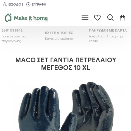
ΕΊΣΟΔΟΣ
ΕΓΓΡΑΦΉ
2651031842
ΠΛΗΡΩΜΉ ΜΕ ΚΆΡΤΑ
ΈΧΕΤΕ ΑΠΟΡΊΕΣ
Για τηλεφωνικές
Ασφαλής πληρωμή με
Κάντε μία ερώτηση
παραγγελίες
κάρτα
MACO ΣΕΤ ΓΆΝΤΙΑ ΠΕΤΡΕΛΑΊΟΥ
ΜΕΓΈΘΟΣ 10 XL