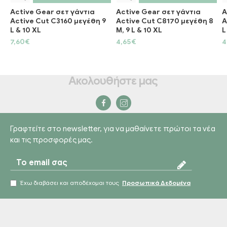
Active Gear σετ γάντια
Active Gear σετ γάντια
A
Active Cut C3160 μεγέθη 9
Active Cut C8170 μεγέθη 8
A
L & 10 XL
M, 9 L & 10 XL
L
7,60€
4,65€
4
Ακολουθήστε μας
Γραφτείτε στο newsletter, για να μαθαίνετε πρώτοι τα νέα
και τις προσφορές μας.
Έχω διαβάσει και αποδέχομαι τους
Προσωπικά Δεδομένα