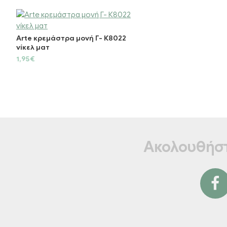
Arte κρεμάστρα μονή Γ- Κ8022
νίκελ ματ
1,95€
Ακολουθήστ