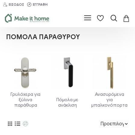
ΕΊΣΟΔΟΣ
ΕΓΓΡΑΦΉ
ΠΌΜΟΛΑ ΠΑΡΆΘΥΡΟΥ
Γρυλόχερα για
Ανασυρόμενα
ξύλινα
Πόμολα με
για
παράθυρα
ανάκλιση
μπαλκονόπορτα