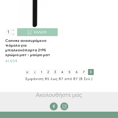
ΚΑΛΆΘΙ
Convex ανασυρόμενο
πόμολο για
μπαλκονόπορτα 2195
χρώμιο ματ - μαύρο ματ
61,50€
1
2
3
4
5
6
7
8
Εμφάνιση 85 έως 87 από 87 (8 Σελ.)
Ακολουθήστε μας